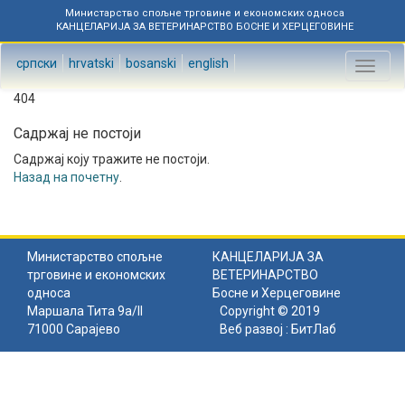
Министарство спољне трговине и економских односа
КАНЦЕЛАРИЈА ЗА ВЕТЕРИНАРСТВО БОСНЕ И ХЕРЦЕГОВИНЕ
српски
hrvatski
bosanski
english
Toggl
naviga
404
Садржај не постоји
Садржај коју тражите не постоји.
Назад на почетну
.
Министарство спољне
КАНЦЕЛАРИЈА ЗА
трговине и економских
ВЕТЕРИНАРСТВО
односа
Босне и Херцеговине
Маршала Тита 9а/II
Copyright © 2019
71000 Сарајево
Веб развој :
БитЛаб