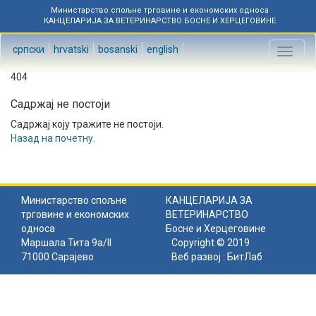
Министарство спољне трговине и економских односа
КАНЦЕЛАРИЈА ЗА ВЕТЕРИНАРСТВО БОСНЕ И ХЕРЦЕГОВИНЕ
српски
hrvatski
bosanski
english
Toggl
naviga
404
Садржај не постоји
Садржај коју тражите не постоји.
Назад на почетну
.
Министарство спољне
КАНЦЕЛАРИЈА ЗА
трговине и економских
ВЕТЕРИНАРСТВО
односа
Босне и Херцеговине
Маршала Тита 9а/II
Copyright © 2019
71000 Сарајево
Веб развој :
БитЛаб