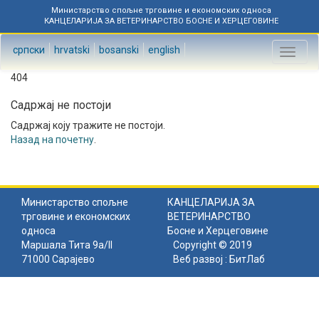
Министарство спољне трговине и економских односа
КАНЦЕЛАРИЈА ЗА ВЕТЕРИНАРСТВО БОСНЕ И ХЕРЦЕГОВИНЕ
српски
hrvatski
bosanski
english
Toggl
naviga
404
Садржај не постоји
Садржај коју тражите не постоји.
Назад на почетну
.
Министарство спољне
КАНЦЕЛАРИЈА ЗА
трговине и економских
ВЕТЕРИНАРСТВО
односа
Босне и Херцеговине
Маршала Тита 9а/II
Copyright © 2019
71000 Сарајево
Веб развој :
БитЛаб