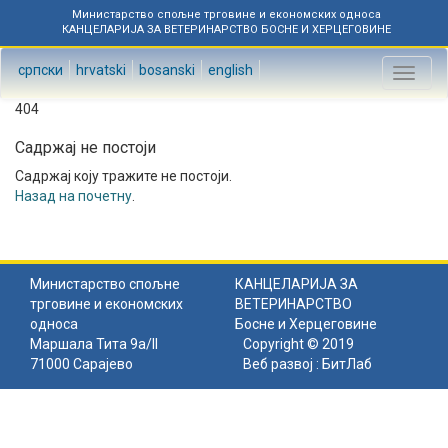
Министарство спољне трговине и економских односа
КАНЦЕЛАРИЈА ЗА ВЕТЕРИНАРСТВО БОСНЕ И ХЕРЦЕГОВИНЕ
српски
hrvatski
bosanski
english
Toggl
naviga
404
Садржај не постоји
Садржај коју тражите не постоји.
Назад на почетну
.
Министарство спољне
КАНЦЕЛАРИЈА ЗА
трговине и економских
ВЕТЕРИНАРСТВО
односа
Босне и Херцеговине
Маршала Тита 9а/II
Copyright © 2019
71000 Сарајево
Веб развој :
БитЛаб