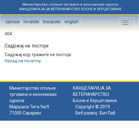
Министарство спољне трговине и економских односа
КАНЦЕЛАРИЈА ЗА ВЕТЕРИНАРСТВО БОСНЕ И ХЕРЦЕГОВИНЕ
српски
hrvatski
bosanski
english
Toggl
naviga
404
Садржај не постоји
Садржај коју тражите не постоји.
Назад на почетну
.
Министарство спољне
КАНЦЕЛАРИЈА ЗА
трговине и економских
ВЕТЕРИНАРСТВО
односа
Босне и Херцеговине
Маршала Тита 9а/II
Copyright © 2019
71000 Сарајево
Веб развој :
БитЛаб