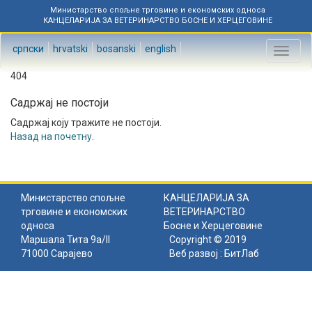
Министарство спољне трговине и економских односа
КАНЦЕЛАРИЈА ЗА ВЕТЕРИНАРСТВО БОСНЕ И ХЕРЦЕГОВИНЕ
српски
hrvatski
bosanski
english
Toggl
naviga
404
Садржај не постоји
Садржај коју тражите не постоји.
Назад на почетну
.
Министарство спољне
КАНЦЕЛАРИЈА ЗА
трговине и економских
ВЕТЕРИНАРСТВО
односа
Босне и Херцеговине
Маршала Тита 9а/II
Copyright © 2019
71000 Сарајево
Веб развој :
БитЛаб