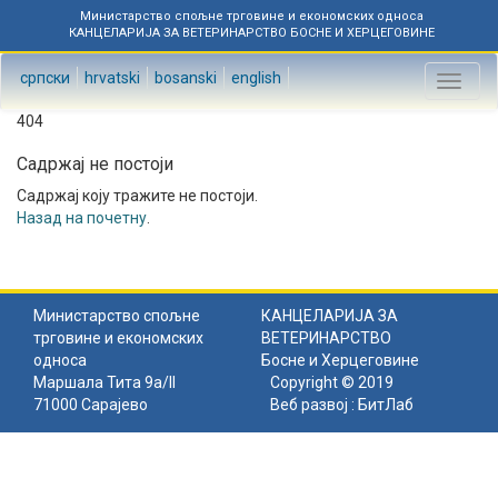
Министарство спољне трговине и економских односа
КАНЦЕЛАРИЈА ЗА ВЕТЕРИНАРСТВО БОСНЕ И ХЕРЦЕГОВИНЕ
српски
hrvatski
bosanski
english
Toggl
naviga
404
Садржај не постоји
Садржај коју тражите не постоји.
Назад на почетну
.
Министарство спољне
КАНЦЕЛАРИЈА ЗА
трговине и економских
ВЕТЕРИНАРСТВО
односа
Босне и Херцеговине
Маршала Тита 9а/II
Copyright © 2019
71000 Сарајево
Веб развој :
БитЛаб