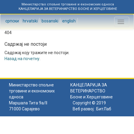
Министарство спољне трговине и економских односа
КАНЦЕЛАРИЈА ЗА ВЕТЕРИНАРСТВО БОСНЕ И ХЕРЦЕГОВИНЕ
српски
hrvatski
bosanski
english
Toggl
naviga
404
Садржај не постоји
Садржај коју тражите не постоји.
Назад на почетну
.
Министарство спољне
КАНЦЕЛАРИЈА ЗА
трговине и економских
ВЕТЕРИНАРСТВО
односа
Босне и Херцеговине
Маршала Тита 9а/II
Copyright © 2019
71000 Сарајево
Веб развој :
БитЛаб