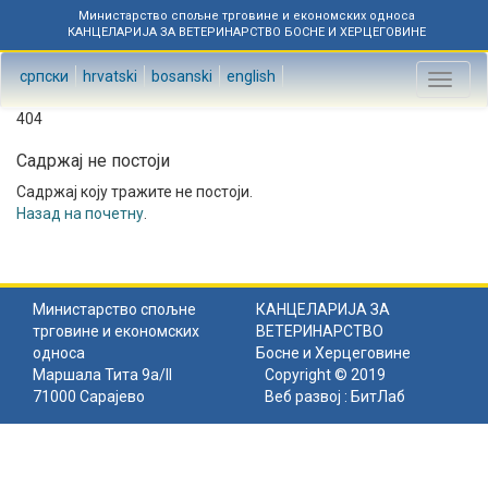
Министарство спољне трговине и економских односа
КАНЦЕЛАРИЈА ЗА ВЕТЕРИНАРСТВО БОСНЕ И ХЕРЦЕГОВИНЕ
српски
hrvatski
bosanski
english
Toggl
naviga
404
Садржај не постоји
Садржај коју тражите не постоји.
Назад на почетну
.
Министарство спољне
КАНЦЕЛАРИЈА ЗА
трговине и економских
ВЕТЕРИНАРСТВО
односа
Босне и Херцеговине
Маршала Тита 9а/II
Copyright © 2019
71000 Сарајево
Веб развој :
БитЛаб