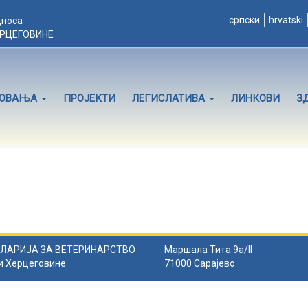
српски
hrvatski
дноса
ЕРЦЕГОВИНЕ
ЛОВАЊА
ПРОЈЕКТИ
ЛЕГИСЛАТИВА
ЛИНКОВИ
З
ЛАРИЈА ЗА ВЕТЕРИНАРСТВО
Маршала Тита 9а/II
и Херцеговине
71000 Сарајево