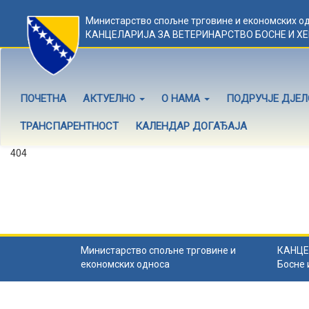
Министарство спољне трговине и економских о
КАНЦЕЛАРИЈА ЗА ВЕТЕРИНАРСТВО БОСНЕ И Х
ПОЧЕТНА
АКТУЕЛНО
О НАМА
ПОДРУЧЈЕ ДЈЕ
ТРАНСПАРЕНТНОСТ
КАЛЕНДАР ДОГАЂАЈА
404
Садржај не постоји
Садржај коју тражите не постоји.
Назад на почетну
.
Министарство спољне трговине и
КАНЦЕ
економских односа
Босне 