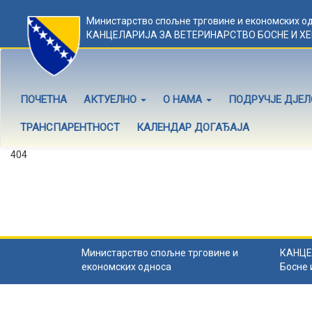
Министарство спољне трговине и економских о
КАНЦЕЛАРИЈА ЗА ВЕТЕРИНАРСТВО БОСНЕ И Х
ПОЧЕТНА
АКТУЕЛНО
О НАМА
ПОДРУЧЈЕ ДЈЕ
ТРАНСПАРЕНТНОСТ
КАЛЕНДАР ДОГАЂАЈА
404
Садржај не постоји
Садржај коју тражите не постоји.
Назад на почетну
.
Министарство спољне трговине и
КАНЦЕ
економских односа
Босне 