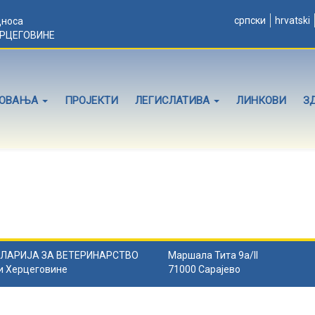
српски
hrvatski
дноса
ЕРЦЕГОВИНЕ
ЛОВАЊА
ПРОЈЕКТИ
ЛЕГИСЛАТИВА
ЛИНКОВИ
З
ЛАРИЈА ЗА ВЕТЕРИНАРСТВО
Маршала Тита 9а/II
и Херцеговине
71000 Сарајево