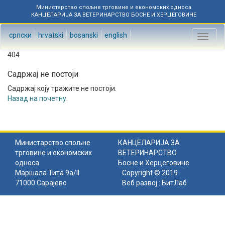
Министарство спољне трговине и економских односа
КАНЦЕЛАРИЈА ЗА ВЕТЕРИНАРСТВО БОСНЕ И ХЕРЦЕГОВИНЕ
српски
hrvatski
bosanski
english
Toggl
naviga
404
Садржај не постоји
Садржај коју тражите не постоји.
Назад на почетну
.
Министарство спољне
КАНЦЕЛАРИЈА ЗА
трговине и економских
ВЕТЕРИНАРСТВО
односа
Босне и Херцеговине
Маршала Тита 9а/II
Copyright © 2019
71000 Сарајево
Веб развој :
БитЛаб