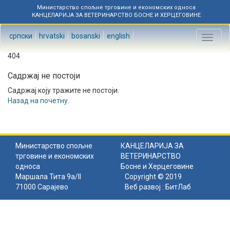
Министарство спољне трговине и економских односа
КАНЦЕЛАРИЈА ЗА ВЕТЕРИНАРСТВО БОСНЕ И ХЕРЦЕГОВИНЕ
српски
hrvatski
bosanski
english
Toggl
naviga
404
Садржај не постоји
Садржај коју тражите не постоји.
Назад на почетну
.
Министарство спољне
КАНЦЕЛАРИЈА ЗА
трговине и економских
ВЕТЕРИНАРСТВО
односа
Босне и Херцеговине
Маршала Тита 9а/II
Copyright © 2019
71000 Сарајево
Веб развој :
БитЛаб