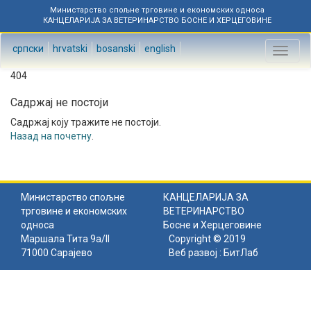
Министарство спољне трговине и економских односа
КАНЦЕЛАРИЈА ЗА ВЕТЕРИНАРСТВО БОСНЕ И ХЕРЦЕГОВИНЕ
српски
hrvatski
bosanski
english
Toggl
naviga
404
Садржај не постоји
Садржај коју тражите не постоји.
Назад на почетну
.
Министарство спољне
КАНЦЕЛАРИЈА ЗА
трговине и економских
ВЕТЕРИНАРСТВО
односа
Босне и Херцеговине
Маршала Тита 9а/II
Copyright © 2019
71000 Сарајево
Веб развој :
БитЛаб