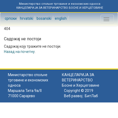
Министарство спољне трговине и економских односа
КАНЦЕЛАРИЈА ЗА ВЕТЕРИНАРСТВО БОСНЕ И ХЕРЦЕГОВИНЕ
српски
hrvatski
bosanski
english
Toggl
naviga
404
Садржај не постоји
Садржај коју тражите не постоји.
Назад на почетну
.
Министарство спољне
КАНЦЕЛАРИЈА ЗА
трговине и економских
ВЕТЕРИНАРСТВО
односа
Босне и Херцеговине
Маршала Тита 9а/II
Copyright © 2019
71000 Сарајево
Веб развој :
БитЛаб