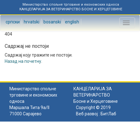
Министарство спољне трговине и економских односа
КАНЦЕЛАРИЈА ЗА ВЕТЕРИНАРСТВО БОСНЕ И ХЕРЦЕГОВИНЕ
српски
hrvatski
bosanski
english
Toggl
naviga
404
Садржај не постоји
Садржај коју тражите не постоји.
Назад на почетну
.
Министарство спољне
КАНЦЕЛАРИЈА ЗА
трговине и економских
ВЕТЕРИНАРСТВО
односа
Босне и Херцеговине
Маршала Тита 9а/II
Copyright © 2019
71000 Сарајево
Веб развој :
БитЛаб