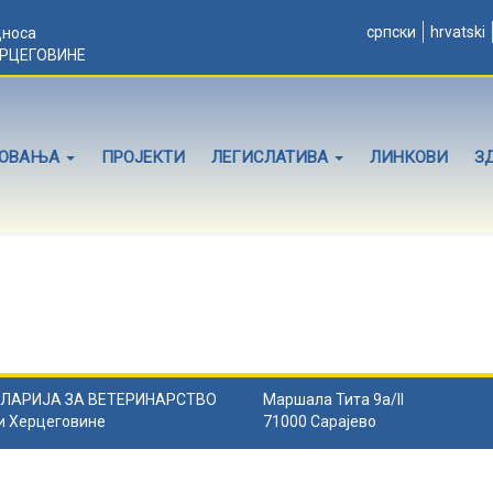
српски
hrvatski
дноса
ЕРЦЕГОВИНЕ
ЛОВАЊА
ПРОЈЕКТИ
ЛЕГИСЛАТИВА
ЛИНКОВИ
З
ЛАРИЈА ЗА ВЕТЕРИНАРСТВО
Маршала Тита 9а/II
и Херцеговине
71000 Сарајево