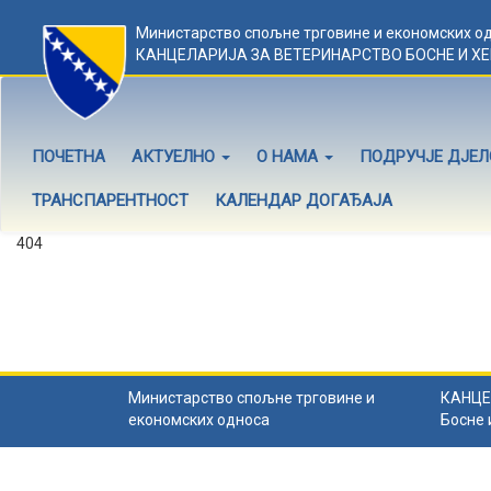
Министарство спољне трговине и економских о
КАНЦЕЛАРИЈА ЗА ВЕТЕРИНАРСТВО БОСНЕ И Х
ПОЧЕТНА
АКТУЕЛНО
О НАМА
ПОДРУЧЈЕ ДЈЕ
ТРАНСПАРЕНТНОСТ
КАЛЕНДАР ДОГАЂАЈА
404
Садржај не постоји
Садржај коју тражите не постоји.
Назад на почетну
.
Министарство спољне трговине и
КАНЦЕ
економских односа
Босне 