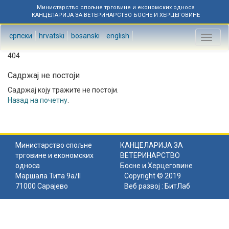
Министарство спољне трговине и економских односа
КАНЦЕЛАРИЈА ЗА ВЕТЕРИНАРСТВО БОСНЕ И ХЕРЦЕГОВИНЕ
српски
hrvatski
bosanski
english
Toggl
naviga
404
Садржај не постоји
Садржај коју тражите не постоји.
Назад на почетну
.
Министарство спољне
КАНЦЕЛАРИЈА ЗА
трговине и економских
ВЕТЕРИНАРСТВО
односа
Босне и Херцеговине
Маршала Тита 9а/II
Copyright © 2019
71000 Сарајево
Веб развој :
БитЛаб