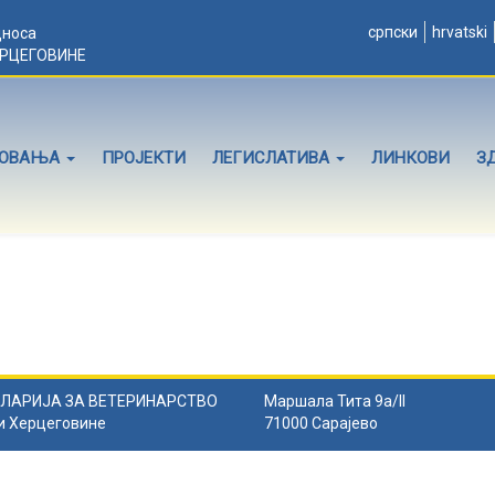
српски
hrvatski
дноса
ЕРЦЕГОВИНЕ
ЛОВАЊА
ПРОЈЕКТИ
ЛЕГИСЛАТИВА
ЛИНКОВИ
З
ЛАРИЈА ЗА ВЕТЕРИНАРСТВО
Маршала Тита 9а/II
и Херцеговине
71000 Сарајево