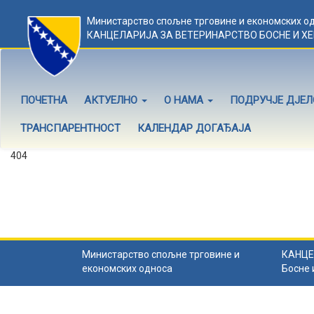
Министарство спољне трговине и економских о
КАНЦЕЛАРИЈА ЗА ВЕТЕРИНАРСТВО БОСНЕ И Х
ПОЧЕТНА
АКТУЕЛНО
О НАМА
ПОДРУЧЈЕ ДЈЕ
ТРАНСПАРЕНТНОСТ
КАЛЕНДАР ДОГАЂАЈА
404
Садржај не постоји
Садржај коју тражите не постоји.
Назад на почетну
.
Министарство спољне трговине и
КАНЦЕ
економских односа
Босне 