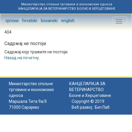
Министарство спољне трговине и економских односа
КАНЦЕЛАРИЈА ЗА ВЕТЕРИНАРСТВО БОСНЕ И ХЕРЦЕГОВИНЕ
српски
hrvatski
bosanski
english
Toggl
naviga
404
Садржај не постоји
Садржај коју тражите не постоји.
Назад на почетну
.
Министарство спољне
КАНЦЕЛАРИЈА ЗА
трговине и економских
ВЕТЕРИНАРСТВО
односа
Босне и Херцеговине
Маршала Тита 9а/II
Copyright © 2019
71000 Сарајево
Веб развој :
БитЛаб