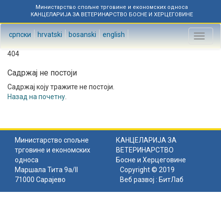
Министарство спољне трговине и економских односа
КАНЦЕЛАРИЈА ЗА ВЕТЕРИНАРСТВО БОСНЕ И ХЕРЦЕГОВИНЕ
српски
hrvatski
bosanski
english
Toggl
naviga
404
Садржај не постоји
Садржај коју тражите не постоји.
Назад на почетну
.
Министарство спољне
КАНЦЕЛАРИЈА ЗА
трговине и економских
ВЕТЕРИНАРСТВО
односа
Босне и Херцеговине
Маршала Тита 9а/II
Copyright © 2019
71000 Сарајево
Веб развој :
БитЛаб