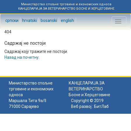
Министарство спољне трговине и економских односа
КАНЦЕЛАРИЈА ЗА ВЕТЕРИНАРСТВО БОСНЕ И ХЕРЦЕГОВИНЕ
српски
hrvatski
bosanski
english
Toggl
naviga
404
Садржај не постоји
Садржај коју тражите не постоји.
Назад на почетну
.
Министарство спољне
КАНЦЕЛАРИЈА ЗА
трговине и економских
ВЕТЕРИНАРСТВО
односа
Босне и Херцеговине
Маршала Тита 9а/II
Copyright © 2019
71000 Сарајево
Веб развој :
БитЛаб