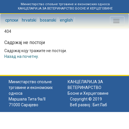
Министарство спољне трговине и економских односа
КАНЦЕЛАРИЈА ЗА ВЕТЕРИНАРСТВО БОСНЕ И ХЕРЦЕГОВИНЕ
српски
hrvatski
bosanski
english
Toggl
naviga
404
Садржај не постоји
Садржај коју тражите не постоји.
Назад на почетну
.
Министарство спољне
КАНЦЕЛАРИЈА ЗА
трговине и економских
ВЕТЕРИНАРСТВО
односа
Босне и Херцеговине
Маршала Тита 9а/II
Copyright © 2019
71000 Сарајево
Веб развој :
БитЛаб