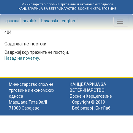
Министарство спољне трговине и економских односа
КАНЦЕЛАРИЈА ЗА ВЕТЕРИНАРСТВО БОСНЕ И ХЕРЦЕГОВИНЕ
српски
hrvatski
bosanski
english
Toggl
naviga
404
Садржај не постоји
Садржај коју тражите не постоји.
Назад на почетну
.
Министарство спољне
КАНЦЕЛАРИЈА ЗА
трговине и економских
ВЕТЕРИНАРСТВО
односа
Босне и Херцеговине
Маршала Тита 9а/II
Copyright © 2019
71000 Сарајево
Веб развој :
БитЛаб