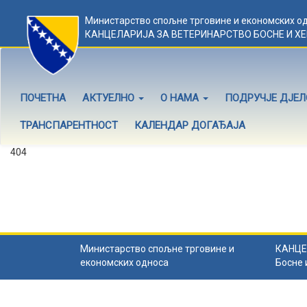
Министарство спољне трговине и економских о
КАНЦЕЛАРИЈА ЗА ВЕТЕРИНАРСТВО БОСНЕ И Х
ПОЧЕТНА
АКТУЕЛНО
О НАМА
ПОДРУЧЈЕ ДЈЕ
ТРАНСПАРЕНТНОСТ
КАЛЕНДАР ДОГАЂАЈА
404
Садржај не постоји
Садржај коју тражите не постоји.
Назад на почетну
.
Министарство спољне трговине и
КАНЦЕ
економских односа
Босне 