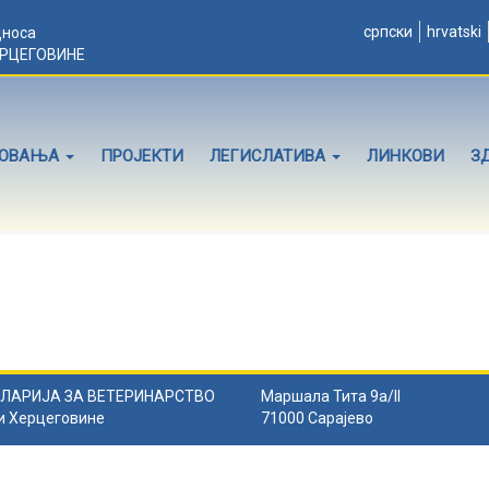
српски
hrvatski
дноса
ЕРЦЕГОВИНЕ
ЛОВАЊА
ПРОЈЕКТИ
ЛЕГИСЛАТИВА
ЛИНКОВИ
З
ЛАРИЈА ЗА ВЕТЕРИНАРСТВО
Маршала Тита 9а/II
и Херцеговине
71000 Сарајево