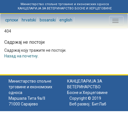
Министарство спољне трговине и економских односа
КАНЦЕЛАРИЈА ЗА ВЕТЕРИНАРСТВО БОСНЕ И ХЕРЦЕГОВИНЕ
српски
hrvatski
bosanski
english
Toggl
naviga
404
Садржај не постоји
Садржај коју тражите не постоји.
Назад на почетну
.
Министарство спољне
КАНЦЕЛАРИЈА ЗА
трговине и економских
ВЕТЕРИНАРСТВО
односа
Босне и Херцеговине
Маршала Тита 9а/II
Copyright © 2019
71000 Сарајево
Веб развој :
БитЛаб