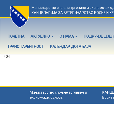
Министарство спољне трговине и економских о
КАНЦЕЛАРИЈА ЗА ВЕТЕРИНАРСТВО БОСНЕ И Х
ПОЧЕТНА
АКТУЕЛНО
О НАМА
ПОДРУЧЈЕ ДЈЕ
ТРАНСПАРЕНТНОСТ
КАЛЕНДАР ДОГАЂАЈА
404
Садржај не постоји
Садржај коју тражите не постоји.
Назад на почетну
.
Министарство спољне трговине и
КАНЦЕ
економских односа
Босне 