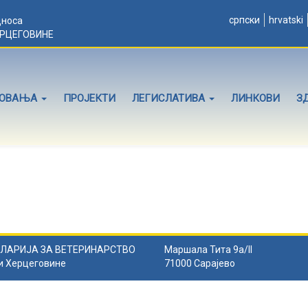
српски
hrvatski
дноса
ЕРЦЕГОВИНЕ
ЛОВАЊА
ПРОЈЕКТИ
ЛЕГИСЛАТИВА
ЛИНКОВИ
З
ЛАРИЈА ЗА ВЕТЕРИНАРСТВО
Маршала Тита 9а/II
и Херцеговине
71000 Сарајево