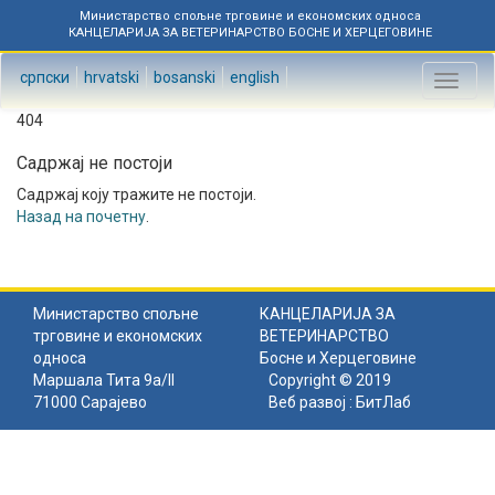
Министарство спољне трговине и економских односа
КАНЦЕЛАРИЈА ЗА ВЕТЕРИНАРСТВО БОСНЕ И ХЕРЦЕГОВИНЕ
српски
hrvatski
bosanski
english
Toggl
naviga
404
Садржај не постоји
Садржај коју тражите не постоји.
Назад на почетну
.
Министарство спољне
КАНЦЕЛАРИЈА ЗА
трговине и економских
ВЕТЕРИНАРСТВО
односа
Босне и Херцеговине
Маршала Тита 9а/II
Copyright © 2019
71000 Сарајево
Веб развој :
БитЛаб