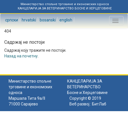
Министарство спољне трговине и економских односа
КАНЦЕЛАРИЈА ЗА ВЕТЕРИНАРСТВО БОСНЕ И ХЕРЦЕГОВИНЕ
српски
hrvatski
bosanski
english
Toggl
naviga
404
Садржај не постоји
Садржај коју тражите не постоји.
Назад на почетну
.
Министарство спољне
КАНЦЕЛАРИЈА ЗА
трговине и економских
ВЕТЕРИНАРСТВО
односа
Босне и Херцеговине
Маршала Тита 9а/II
Copyright © 2019
71000 Сарајево
Веб развој :
БитЛаб