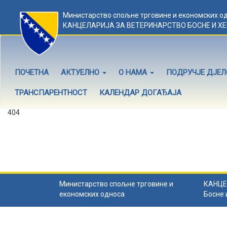
Министарство спољне трговине и економских о
КАНЦЕЛАРИЈА ЗА ВЕТЕРИНАРСТВО БОСНЕ И Х
ПОЧЕТНА
АКТУЕЛНО
О НАМА
ПОДРУЧЈЕ ДЈЕ
ТРАНСПАРЕНТНОСТ
КАЛЕНДАР ДОГАЂАЈА
404
Садржај не постоји
Садржај коју тражите не постоји.
Назад на почетну
.
Министарство спољне трговине и
КАНЦЕ
економских односа
Босне 