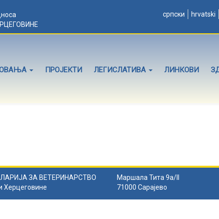
српски
hrvatski
дноса
ЕРЦЕГОВИНЕ
ЛОВАЊА
ПРОЈЕКТИ
ЛЕГИСЛАТИВА
ЛИНКОВИ
З
ЛАРИЈА ЗА ВЕТЕРИНАРСТВО
Маршала Тита 9а/II
и Херцеговине
71000 Сарајево