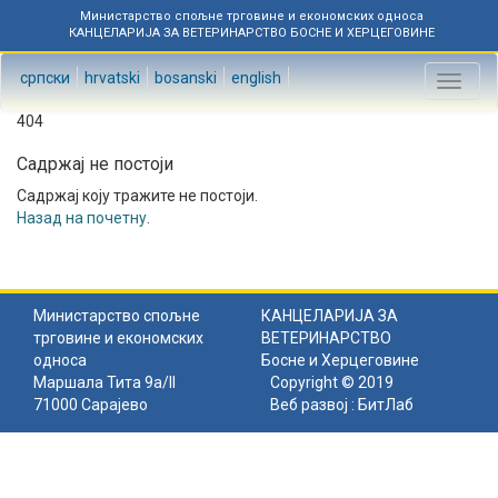
Министарство спољне трговине и економских односа
КАНЦЕЛАРИЈА ЗА ВЕТЕРИНАРСТВО БОСНЕ И ХЕРЦЕГОВИНЕ
српски
hrvatski
bosanski
english
Toggl
naviga
404
Садржај не постоји
Садржај коју тражите не постоји.
Назад на почетну
.
Министарство спољне
КАНЦЕЛАРИЈА ЗА
трговине и економских
ВЕТЕРИНАРСТВО
односа
Босне и Херцеговине
Маршала Тита 9а/II
Copyright © 2019
71000 Сарајево
Веб развој :
БитЛаб