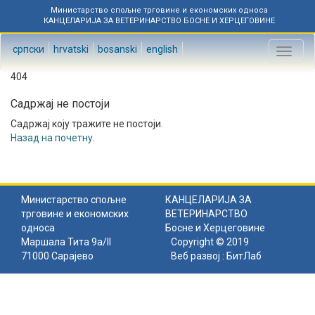
Министарство спољне трговине и економских односа
КАНЦЕЛАРИЈА ЗА ВЕТЕРИНАРСТВО БОСНЕ И ХЕРЦЕГОВИНЕ
српски
hrvatski
bosanski
english
Toggl
naviga
404
Садржај не постоји
Садржај коју тражите не постоји.
Назад на почетну
.
Министарство спољне
КАНЦЕЛАРИЈА ЗА
трговине и економских
ВЕТЕРИНАРСТВО
односа
Босне и Херцеговине
Маршала Тита 9а/II
Copyright © 2019
71000 Сарајево
Веб развој :
БитЛаб