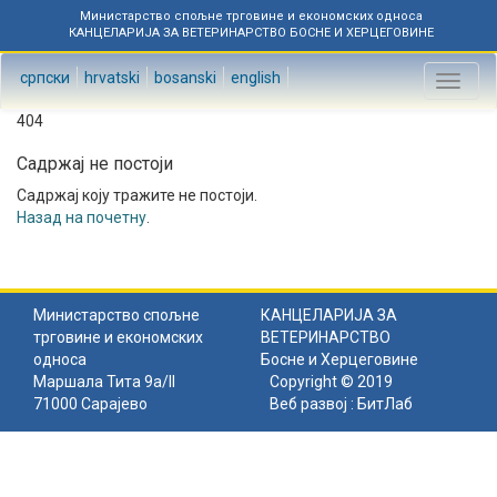
Министарство спољне трговине и економских односа
КАНЦЕЛАРИЈА ЗА ВЕТЕРИНАРСТВО БОСНЕ И ХЕРЦЕГОВИНЕ
српски
hrvatski
bosanski
english
Toggl
naviga
404
Садржај не постоји
Садржај коју тражите не постоји.
Назад на почетну
.
Министарство спољне
КАНЦЕЛАРИЈА ЗА
трговине и економских
ВЕТЕРИНАРСТВО
односа
Босне и Херцеговине
Маршала Тита 9а/II
Copyright © 2019
71000 Сарајево
Веб развој :
БитЛаб