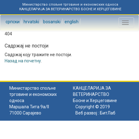
Министарство спољне трговине и економских односа
КАНЦЕЛАРИЈА ЗА ВЕТЕРИНАРСТВО БОСНЕ И ХЕРЦЕГОВИНЕ
српски
hrvatski
bosanski
english
Toggl
naviga
404
Садржај не постоји
Садржај коју тражите не постоји.
Назад на почетну
.
Министарство спољне
КАНЦЕЛАРИЈА ЗА
трговине и економских
ВЕТЕРИНАРСТВО
односа
Босне и Херцеговине
Маршала Тита 9а/II
Copyright © 2019
71000 Сарајево
Веб развој :
БитЛаб