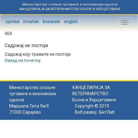
Министарство спољне трговине и економских односа
КАНЦЕЛАРИЈА ЗА ВЕТЕРИНАРСТВО БОСНЕ И ХЕРЦЕГОВИНЕ
српски
hrvatski
bosanski
english
Toggl
naviga
404
Садржај не постоји
Садржај коју тражите не постоји.
Назад на почетну
.
Министарство спољне
КАНЦЕЛАРИЈА ЗА
трговине и економских
ВЕТЕРИНАРСТВО
односа
Босне и Херцеговине
Маршала Тита 9а/II
Copyright © 2019
71000 Сарајево
Веб развој :
БитЛаб