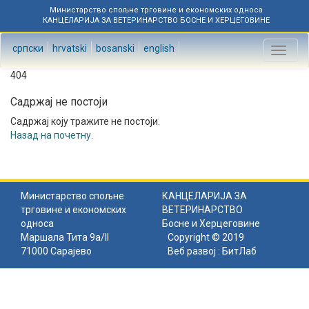
Министарство спољне трговине и економских односа
КАНЦЕЛАРИЈА ЗА ВЕТЕРИНАРСТВО БОСНЕ И ХЕРЦЕГОВИНЕ
српски
hrvatski
bosanski
english
Toggl
naviga
404
Садржај не постоји
Садржај коју тражите не постоји.
Назад на почетну
.
Министарство спољне
КАНЦЕЛАРИЈА ЗА
трговине и економских
ВЕТЕРИНАРСТВО
односа
Босне и Херцеговине
Маршала Тита 9а/II
Copyright © 2019
71000 Сарајево
Веб развој :
БитЛаб