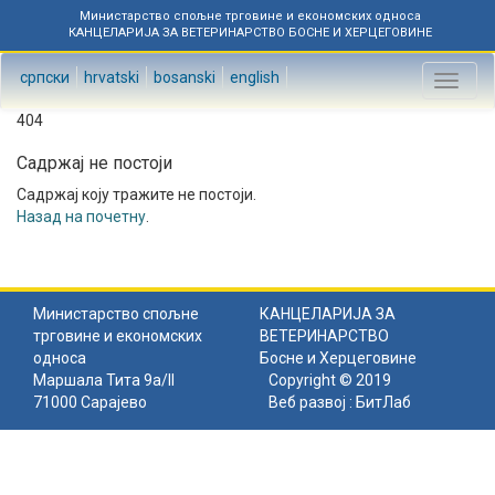
Министарство спољне трговине и економских односа
КАНЦЕЛАРИЈА ЗА ВЕТЕРИНАРСТВО БОСНЕ И ХЕРЦЕГОВИНЕ
српски
hrvatski
bosanski
english
Toggl
naviga
404
Садржај не постоји
Садржај коју тражите не постоји.
Назад на почетну
.
Министарство спољне
КАНЦЕЛАРИЈА ЗА
трговине и економских
ВЕТЕРИНАРСТВО
односа
Босне и Херцеговине
Маршала Тита 9а/II
Copyright © 2019
71000 Сарајево
Веб развој :
БитЛаб