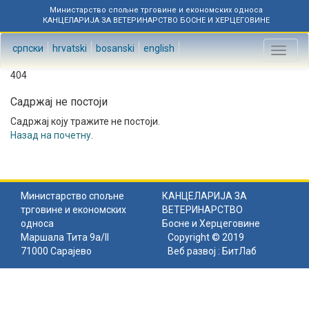
Министарство спољне трговине и економских односа
КАНЦЕЛАРИЈА ЗА ВЕТЕРИНАРСТВО БОСНЕ И ХЕРЦЕГОВИНЕ
српски
hrvatski
bosanski
english
Toggl
naviga
404
Садржај не постоји
Садржај коју тражите не постоји.
Назад на почетну
.
Министарство спољне
КАНЦЕЛАРИЈА ЗА
трговине и економских
ВЕТЕРИНАРСТВО
односа
Босне и Херцеговине
Маршала Тита 9а/II
Copyright © 2019
71000 Сарајево
Веб развој :
БитЛаб