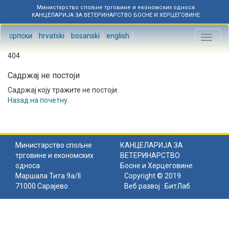
Министарство спољне трговине и економских односа
КАНЦЕЛАРИЈА ЗА ВЕТЕРИНАРСТВО БОСНЕ И ХЕРЦЕГОВИНЕ
српски
hrvatski
bosanski
english
Toggl
naviga
404
Садржај не постоји
Садржај коју тражите не постоји.
Назад на почетну
.
Министарство спољне
КАНЦЕЛАРИЈА ЗА
трговине и економских
ВЕТЕРИНАРСТВО
односа
Босне и Херцеговине
Маршала Тита 9а/II
Copyright © 2019
71000 Сарајево
Веб развој :
БитЛаб