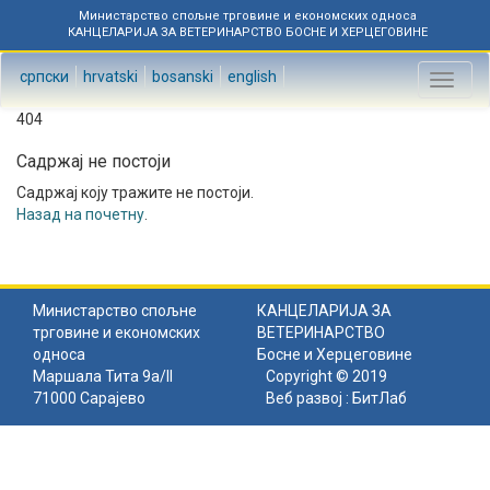
Министарство спољне трговине и економских односа
КАНЦЕЛАРИЈА ЗА ВЕТЕРИНАРСТВО БОСНЕ И ХЕРЦЕГОВИНЕ
српски
hrvatski
bosanski
english
Toggl
naviga
404
Садржај не постоји
Садржај коју тражите не постоји.
Назад на почетну
.
Министарство спољне
КАНЦЕЛАРИЈА ЗА
трговине и економских
ВЕТЕРИНАРСТВО
односа
Босне и Херцеговине
Маршала Тита 9а/II
Copyright © 2019
71000 Сарајево
Веб развој :
БитЛаб