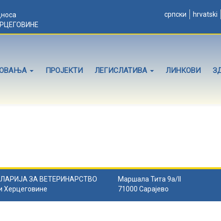
српски
hrvatski
дноса
ЕРЦЕГОВИНЕ
ЛОВАЊА
ПРОЈЕКТИ
ЛЕГИСЛАТИВА
ЛИНКОВИ
З
ЛАРИЈА ЗА ВЕТЕРИНАРСТВО
Маршала Тита 9а/II
и Херцеговине
71000 Сарајево