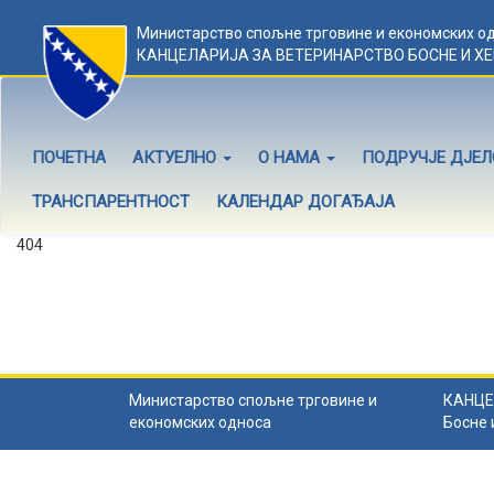
Министарство спољне трговине и економских о
КАНЦЕЛАРИЈА ЗА ВЕТЕРИНАРСТВО БОСНЕ И Х
ПОЧЕТНА
АКТУЕЛНО
О НАМА
ПОДРУЧЈЕ ДЈЕ
ТРАНСПАРЕНТНОСТ
КАЛЕНДАР ДОГАЂАЈА
404
Садржај не постоји
Садржај коју тражите не постоји.
Назад на почетну
.
Министарство спољне трговине и
КАНЦЕ
економских односа
Босне 