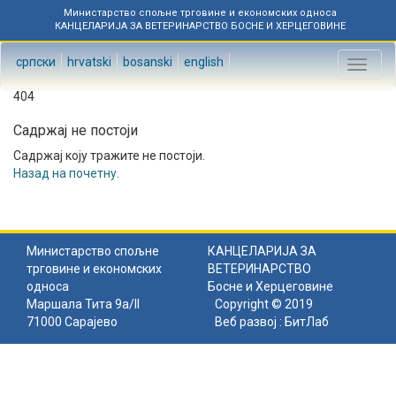
Министарство спољне трговине и економских односа
КАНЦЕЛАРИЈА ЗА ВЕТЕРИНАРСТВО БОСНЕ И ХЕРЦЕГОВИНЕ
српски
hrvatski
bosanski
english
Toggl
naviga
404
Садржај не постоји
Садржај коју тражите не постоји.
Назад на почетну
.
Министарство спољне
КАНЦЕЛАРИЈА ЗА
трговине и економских
ВЕТЕРИНАРСТВО
односа
Босне и Херцеговине
Маршала Тита 9а/II
Copyright © 2019
71000 Сарајево
Веб развој :
БитЛаб