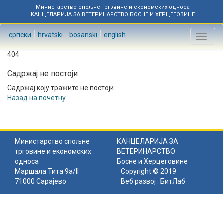
Министарство спољне трговине и економских односа
КАНЦЕЛАРИЈА ЗА ВЕТЕРИНАРСТВО БОСНЕ И ХЕРЦЕГОВИНЕ
српски
hrvatski
bosanski
english
Toggl
naviga
404
Садржај не постоји
Садржај коју тражите не постоји.
Назад на почетну
.
Министарство спољне
КАНЦЕЛАРИЈА ЗА
трговине и економских
ВЕТЕРИНАРСТВО
односа
Босне и Херцеговине
Маршала Тита 9а/II
Copyright © 2019
71000 Сарајево
Веб развој :
БитЛаб