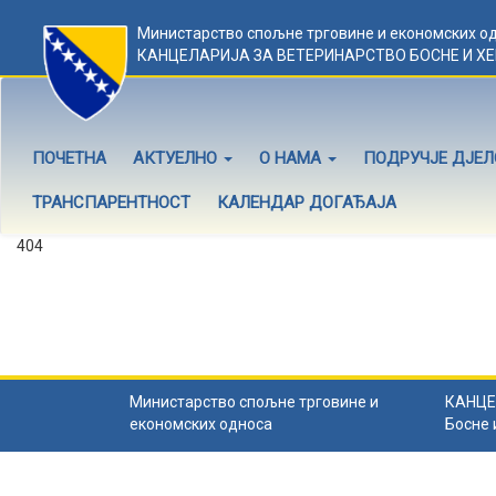
Министарство спољне трговине и економских о
КАНЦЕЛАРИЈА ЗА ВЕТЕРИНАРСТВО БОСНЕ И Х
ПОЧЕТНА
АКТУЕЛНО
О НАМА
ПОДРУЧЈЕ ДЈЕ
ТРАНСПАРЕНТНОСТ
КАЛЕНДАР ДОГАЂАЈА
404
Садржај не постоји
Садржај коју тражите не постоји.
Назад на почетну
.
Министарство спољне трговине и
КАНЦЕ
економских односа
Босне 