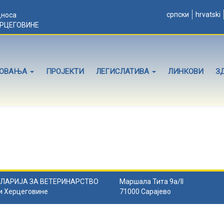
српски
hrvatski
дноса
ЕРЦЕГОВИНЕ
ЛОВАЊА
ПРОЈЕКТИ
ЛЕГИСЛАТИВА
ЛИНКОВИ
З
ЛАРИЈА ЗА ВЕТЕРИНАРСТВО
Маршала Тита 9а/II
и Херцеговине
71000 Сарајево