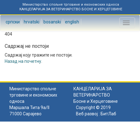
Министарство спољне трговине и економских односа
КАНЦЕЛАРИЈА ЗА ВЕТЕРИНАРСТВО БОСНЕ И ХЕРЦЕГОВИНЕ
српски
hrvatski
bosanski
english
Toggl
naviga
404
Садржај не постоји
Садржај коју тражите не постоји.
Назад на почетну
.
Министарство спољне
КАНЦЕЛАРИЈА ЗА
трговине и економских
ВЕТЕРИНАРСТВО
односа
Босне и Херцеговине
Маршала Тита 9а/II
Copyright © 2019
71000 Сарајево
Веб развој :
БитЛаб