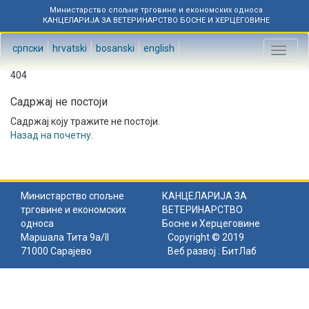
Министарство спољне трговине и економских односа
КАНЦЕЛАРИЈА ЗА ВЕТЕРИНАРСТВО БОСНЕ И ХЕРЦЕГОВИНЕ
српски
hrvatski
bosanski
english
Toggl
naviga
404
Садржај не постоји
Садржај коју тражите не постоји.
Назад на почетну
.
Министарство спољне
КАНЦЕЛАРИЈА ЗА
трговине и економских
ВЕТЕРИНАРСТВО
односа
Босне и Херцеговине
Маршала Тита 9а/II
Copyright © 2019
71000 Сарајево
Веб развој :
БитЛаб