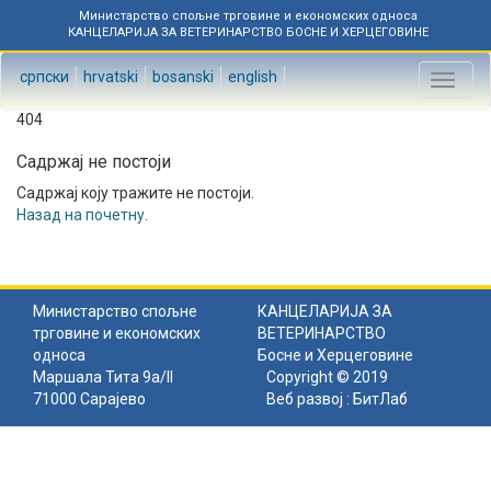
Министарство спољне трговине и економских односа
КАНЦЕЛАРИЈА ЗА ВЕТЕРИНАРСТВО БОСНЕ И ХЕРЦЕГОВИНЕ
српски
hrvatski
bosanski
english
Toggl
naviga
404
Садржај не постоји
Садржај коју тражите не постоји.
Назад на почетну
.
Министарство спољне
КАНЦЕЛАРИЈА ЗА
трговине и економских
ВЕТЕРИНАРСТВО
односа
Босне и Херцеговине
Маршала Тита 9а/II
Copyright © 2019
71000 Сарајево
Веб развој :
БитЛаб