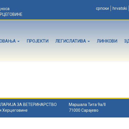
српски
hrvatski
дноса
ЕРЦЕГОВИНЕ
ЛОВАЊА
ПРОЈЕКТИ
ЛЕГИСЛАТИВА
ЛИНКОВИ
З
ЛАРИЈА ЗА ВЕТЕРИНАРСТВО
Маршала Тита 9а/II
и Херцеговине
71000 Сарајево