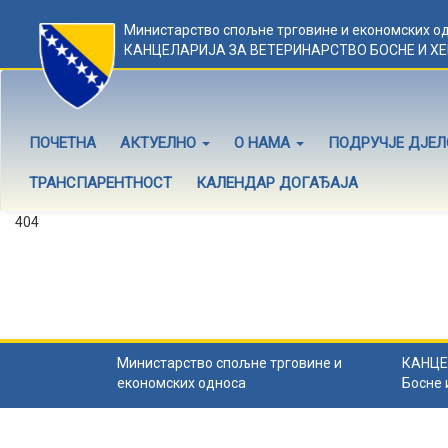
Министарство спољне трговине и економских о
КАНЦЕЛАРИЈА ЗА ВЕТЕРИНАРСТВО БОСНЕ И Х
ПОЧЕТНА
АКТУЕЛНО
О НАМА
ПОДРУЧЈЕ ДЈЕ
ТРАНСПАРЕНТНОСТ
КАЛЕНДАР ДОГАЂАЈА
404
Садржај не постоји
Садржај коју тражите не постоји.
Назад на почетну
.
Министарство спољне трговине и
КАНЦЕ
економских односа
Босне 