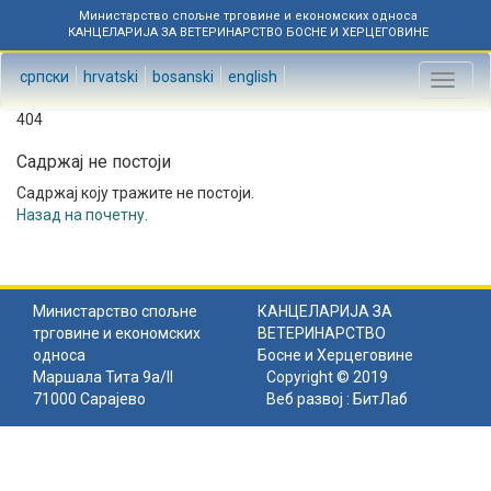
Министарство спољне трговине и економских односа
КАНЦЕЛАРИЈА ЗА ВЕТЕРИНАРСТВО БОСНЕ И ХЕРЦЕГОВИНЕ
српски
hrvatski
bosanski
english
Toggl
naviga
404
Садржај не постоји
Садржај коју тражите не постоји.
Назад на почетну
.
Министарство спољне
КАНЦЕЛАРИЈА ЗА
трговине и економских
ВЕТЕРИНАРСТВО
односа
Босне и Херцеговине
Маршала Тита 9а/II
Copyright © 2019
71000 Сарајево
Веб развој :
БитЛаб