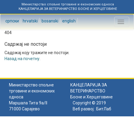
Министарство спољне трговине и економских односа
КАНЦЕЛАРИЈА ЗА ВЕТЕРИНАРСТВО БОСНЕ И ХЕРЦЕГОВИНЕ
српски
hrvatski
bosanski
english
Toggl
naviga
404
Садржај не постоји
Садржај коју тражите не постоји.
Назад на почетну
.
Министарство спољне
КАНЦЕЛАРИЈА ЗА
трговине и економских
ВЕТЕРИНАРСТВО
односа
Босне и Херцеговине
Маршала Тита 9а/II
Copyright © 2019
71000 Сарајево
Веб развој :
БитЛаб